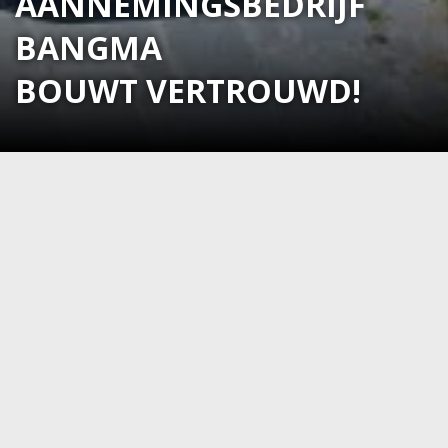
AANNEMINGSBEDRIJF
BANGMA
BOUWT VERTROUWD!
AANNEMINGSBEDRIJF
BANGMA IS EEN
BOUWBEDRIJF IN FRIESLAND
Aannemingsbedrijf Bangma is gevestigd in Sint
Nicolaasga en staat in Friesland bekend als een
betrouwbaar en allround bouwbedrijf.
De kwaliteit die wij naleven voldoen aan de